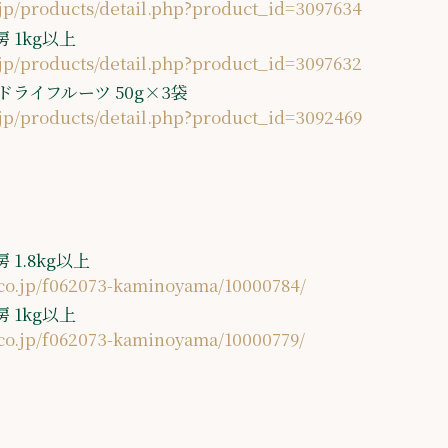
.jp/products/detail.php?product_id=3097634
 1kg以上
.jp/products/detail.php?product_id=3097632
ライフルーツ 50g×3袋
.jp/products/detail.php?product_id=3092469
1.8kg以上
n.co.jp/f062073-kaminoyama/10000784/
 1kg以上
.co.jp/f062073-kaminoyama/10000779/